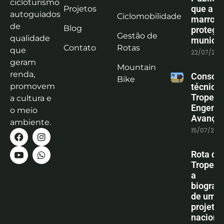
cicloturismo
que a co
Projetos
autoguiados
Ciclomobilidade
marrom
de
Blog
protege
Gestão de
qualidade
municíp
Contato
Rotas
que
22/07/202
geram
Mountain
renda,
Consoli
Bike
promovem
técnica
Tropeiro
a cultura e
Engenha
o meio
Avanço
ambiente.
15/07/202
Rota do
Tropeiro
a
biografi
de um
projeto
naciona