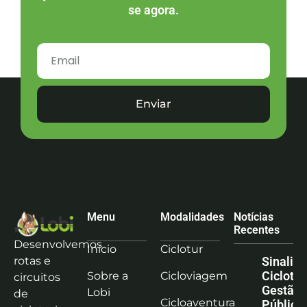
se agora.
Enviar
Menu
Modalidades
Notícias
Recentes
Desenvolvemos
Início
Ciclotur
rotas e
Sinaliz
Ciclotu
Sobre a
Cicloviagem
circuitos
Gestão
Lobi
de
Cicloaventura
Pública: