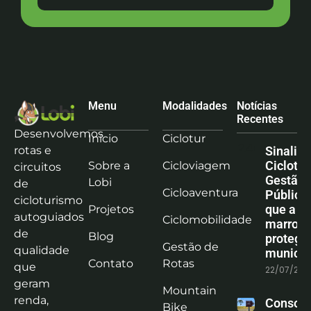
Menu
Modalidades
Notícias
Recentes
Desenvolvemos
Início
Ciclotur
rotas e
Sinaliz
Ciclotu
Sobre a
Cicloviagem
circuitos
Gestão
Lobi
de
Cicloaventura
Pública:
cicloturismo
que a co
Projetos
autoguiados
Ciclomobilidade
marrom
de
Blog
protege
Gestão de
qualidade
municíp
Contato
Rotas
que
22/07/202
geram
Mountain
renda,
Consoli
Bike