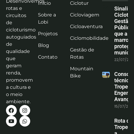
Desenvolvemos
Início
Ciclotur
rotas e
Sinaliz
Ciclotu
Sobre a
Cicloviagem
circuitos
Gestão
Lobi
de
Cicloaventura
Pública:
cicloturismo
que a co
Projetos
autoguiados
Ciclomobilidade
marrom
de
Blog
protege
Gestão de
qualidade
municíp
Contato
Rotas
que
22/07/202
geram
Mountain
renda,
Consoli
Bike
promovem
técnica
Tropeiro
a cultura e
Engenha
o meio
Avanço
ambiente.
15/07/202
Rota do
Tropeiro
a