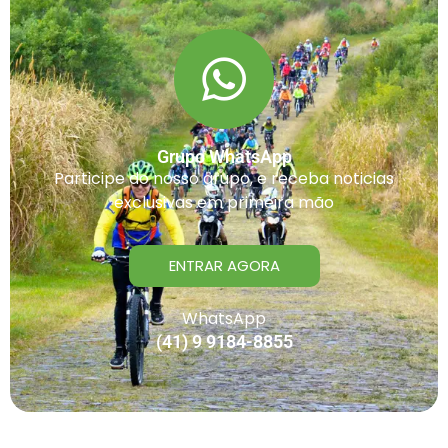
Grupo WhatsApp
Participe do nosso grupo, e receba noticias
exclusivas em primeira mão
ENTRAR AGORA
WhatsApp
(41) 9 9184-8855