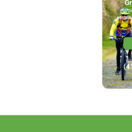
G
Parti
receba
(4