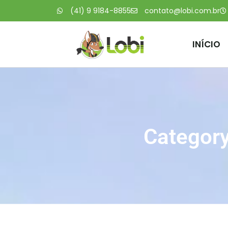
(41) 9 9184-8855
contato@lobi.com.br
INÍCIO
Category