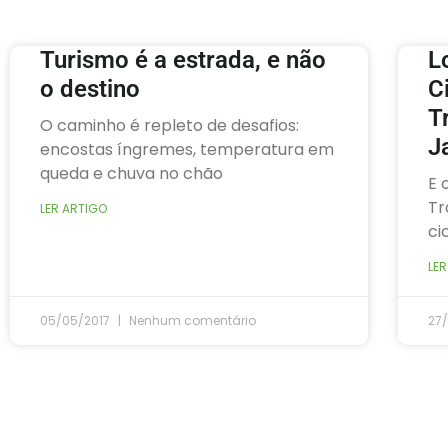
Turismo é a estrada, e não
L
o destino
C
T
O caminho é repleto de desafios:
J
encostas íngremes, temperatura em
queda e chuva no chão
E 
Tr
LER ARTIGO
ci
LER
05/05/2017
Nenhum comentário
27