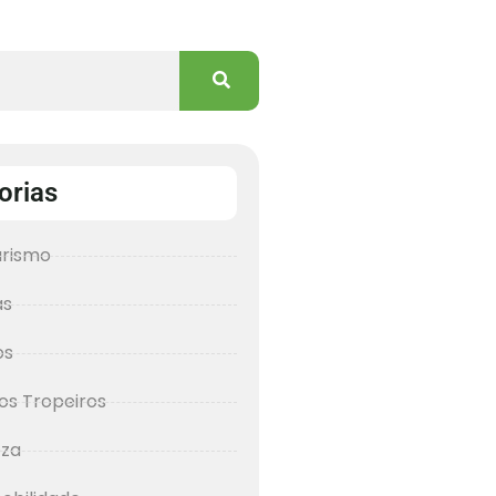
orias
urismo
as
os
os Tropeiros
eza