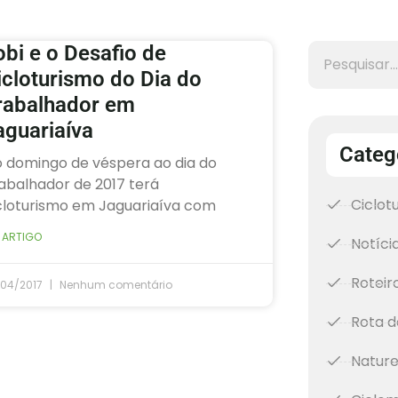
obi e o Desafio de
icloturismo do Dia do
rabalhador em
aguariaíva
Categ
o domingo de véspera ao dia do
abalhador de 2017 terá
Ciclot
cloturismo em Jaguariaíva com
 ARTIGO
Notíci
Roteir
/04/2017
Nenhum comentário
Rota d
Natur