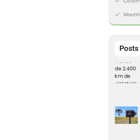
Ciclom
Mounta
Posts