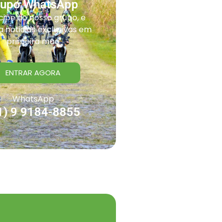
rupo WhatsApp
cipe do nosso grupo, e
 noticias exclusivas em
primeira mão
ENTRAR AGORA
WhatsApp
1) 9 9184-8855