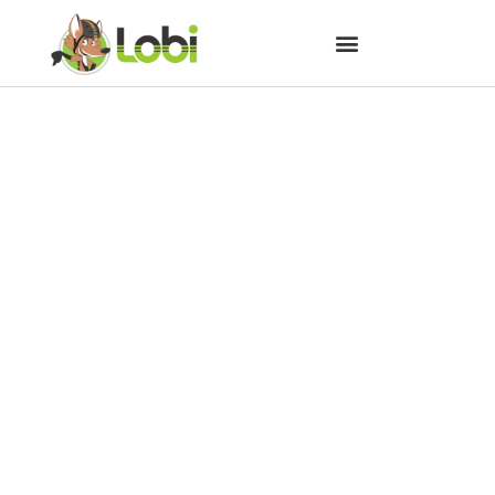
Condenados em Minas Gerais
produzem bicicletas durante
período da pena