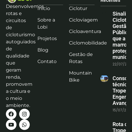
Recentes
Desenvolvemos
Início
Ciclotur
rotas e
Sinaliz
Ciclotu
Sobre a
Cicloviagem
circuitos
Gestão
Lobi
de
Cicloaventura
Pública:
cicloturismo
que a co
Projetos
autoguiados
Ciclomobilidade
marrom
de
Blog
protege
Gestão de
qualidade
municíp
Contato
Rotas
que
22/07/202
geram
Mountain
renda,
Consoli
Bike
promovem
técnica
Tropeiro
a cultura e
Engenha
o meio
Avanço
ambiente.
15/07/202
Rota do
Tropeiro