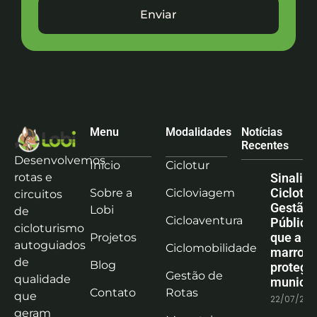
Enviar
Menu
Modalidades
Notícias
Recentes
Desenvolvemos
Início
Ciclotur
rotas e
Sinaliz
Ciclotu
Sobre a
Cicloviagem
circuitos
Gestão
Lobi
de
Cicloaventura
Pública:
cicloturismo
que a co
Projetos
autoguiados
Ciclomobilidade
marrom
de
Blog
protege
Gestão de
qualidade
municíp
Contato
Rotas
que
22/07/202
geram