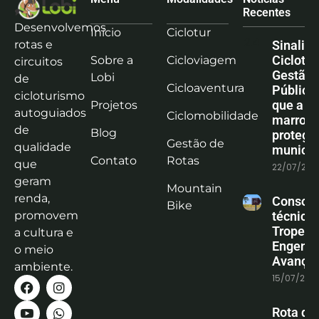
Recentes
Desenvolvemos
Início
Ciclotur
rotas e
Sinaliz
Ciclotu
Sobre a
Cicloviagem
circuitos
Gestão
Lobi
de
Cicloaventura
Pública:
cicloturismo
que a co
Projetos
autoguiados
Ciclomobilidade
marrom
de
Blog
protege
Gestão de
qualidade
municíp
Contato
Rotas
que
22/07/202
geram
Mountain
renda,
Consoli
Bike
promovem
técnica
Tropeiro
a cultura e
Engenha
o meio
Avanço
ambiente.
15/07/202
Rota do