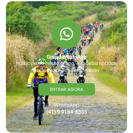
Grupo WhatsApp
Participe do nosso grupo, e receba noticias
exclusivas em primeira mão
ENTRAR AGORA
WhatsApp
(41) 9 9184-8855