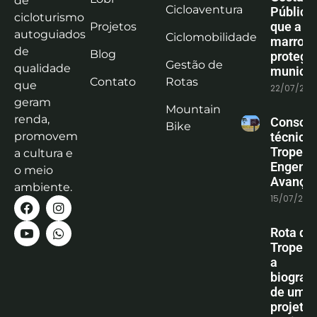
de
Cicloaventura
Pública:
cicloturismo
que a co
Projetos
autoguiados
Ciclomobilidade
marrom
de
Blog
protege
Gestão de
qualidade
municíp
Contato
Rotas
que
22/07/202
geram
Mountain
renda,
Consoli
Bike
promovem
técnica
Tropeiro
a cultura e
Engenha
o meio
Avanço
ambiente.
15/07/202
Rota do
Tropeiro
a
biografi
de um
projeto