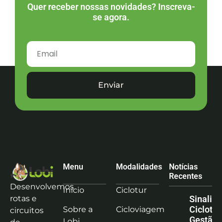
Quer receber nossas novidades? Inscreva-
se agora.
Enviar
Menu
Modalidades
Notícias
Recentes
Desenvolvemos
Início
Ciclotur
rotas e
Sinaliz
Ciclotu
Sobre a
Cicloviagem
circuitos
Gestão
Lobi