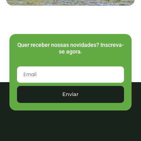
Quer receber nossas novidades? Inscreva-
se agora.
Enviar