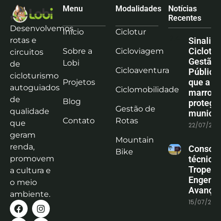
Menu
Modalidades
Notícias
Recentes
Desenvolvemos
Início
Ciclotur
rotas e
Sinaliz
Ciclotu
Sobre a
Cicloviagem
circuitos
Gestão
Lobi
de
Cicloaventura
Pública:
cicloturismo
que a co
Projetos
autoguiados
Ciclomobilidade
marrom
de
Blog
protege
Gestão de
qualidade
municíp
Contato
Rotas
que
22/07/202
geram
Mountain
renda,
Consoli
Bike
promovem
técnica
Tropeiro
a cultura e
Engenha
o meio
Avanço
ambiente.
15/07/202