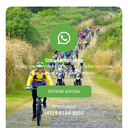
Grupo WhatsApp
Participe do nosso grupo, e receba noticias
exclusivas em primeira mão
ENTRAR AGORA
WhatsApp
(41) 9 9184-8855