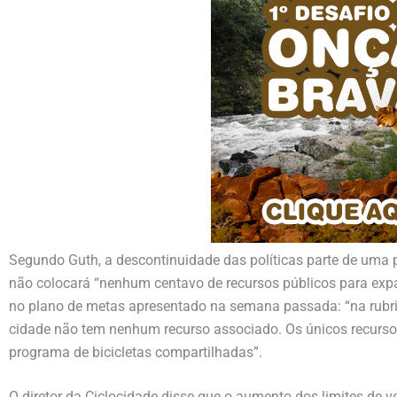
Segundo Guth, a descontinuidade das políticas parte de uma po
não colocará “nenhum centavo de recursos públicos para expan
no plano de metas apresentado na semana passada: “na rubri
cidade não tem nenhum recurso associado. Os únicos recursos 
programa de bicicletas compartilhadas”.
O diretor da Ciclocidade disse que o aumento dos limites de v