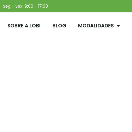
Seg - Sex: 9:00 - 17:00
SOBRE A LOBI
BLOG
MODALIDADES
e ciclistas na capital
ta aumentam 75% no
imeiro semestre