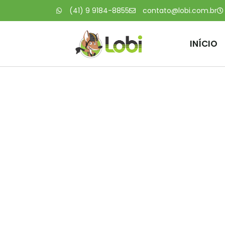
(41) 9 9184-8855
contato@lobi.com.br
INÍCIO
Mortes d
paulis
pr