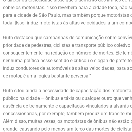
sobre os motoristas. “Isso reverbera para a cidade toda, não 
para a cidade de São Paulo, mas também porque motoristas qu
toda. [Isso] induz motoristas às altas velocidades, a um com
Guth destacou que campanhas de comunicação sobre convívio,
prioridade de pedestres, ciclistas e transporte público coleti
consequentemente, na redução do número de mortes. Ele lemb
nenhuma política nesse sentido e criticou o slogan do prefeit
induz condutores de automóveis às altas velocidades, para a
de motor, é uma lógica bastante perversa.”
Guth citou ainda a necessidade de capacitação dos motorist
público na cidade – ônibus e táxis ou qualquer outro que venh
ausência de treinamento e capacitação vinculados a alvarás o
concessionárias, por exemplo, também produz um trânsito mui
Além disso, muitas vezes, os motoristas de ônibus não estão 
grande, causando pelo menos um terço das mortes de ciclistas