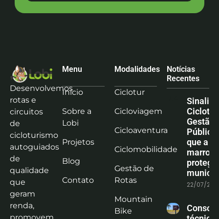
Menu
Modalidades
Notícias
Recentes
Desenvolvemos
Início
Ciclotur
rotas e
Sinaliz
Ciclotu
Sobre a
Cicloviagem
circuitos
Gestão
Lobi
de
Cicloaventura
Pública:
cicloturismo
que a co
Projetos
autoguiados
Ciclomobilidade
marrom
de
Blog
protege
Gestão de
qualidade
municíp
Contato
Rotas
que
22/07/202
geram
Mountain
renda,
Consoli
Bike
promovem
técnica