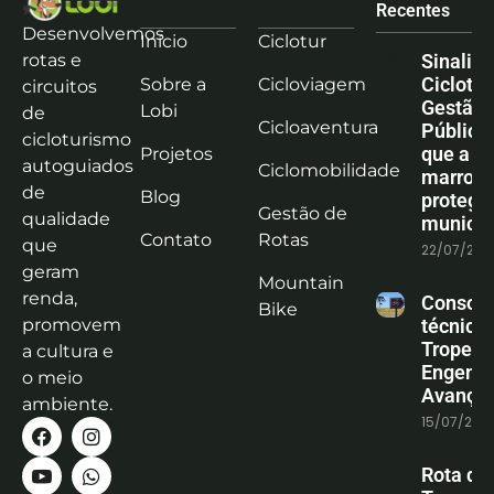
Recentes
Desenvolvemos
Início
Ciclotur
rotas e
Sinaliz
Ciclotu
Sobre a
Cicloviagem
circuitos
Gestão
Lobi
de
Cicloaventura
Pública:
cicloturismo
que a co
Projetos
autoguiados
Ciclomobilidade
marrom
de
Blog
protege
Gestão de
qualidade
municíp
Contato
Rotas
que
22/07/202
geram
Mountain
renda,
Consoli
Bike
promovem
técnica
Tropeiro
a cultura e
Engenha
o meio
Avanço
ambiente.
15/07/202
Rota do