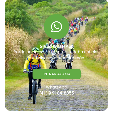
Grupo WhatsApp
Participe do nosso grupo, e receba noticias
exclusivas em primeira mão
ENTRAR AGORA
WhatsApp
(41) 9 9184-8855