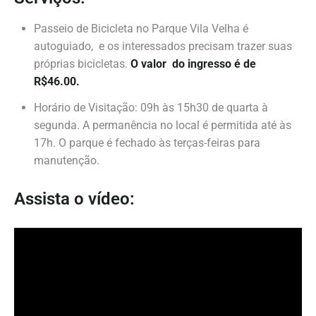
Passeio de Bicicleta no Parque Vila Velha é
autoguiado, e os interessados precisam trazer suas
próprias bicicletas.
O valor do ingresso é de
R$46.00.
Horário de Visitação: 09h às 15h30 de quarta à
segunda. A permanência no local é permitida até às
17h. O parque é fechado às terças-feiras para
manutenção.
Assista o vídeo: