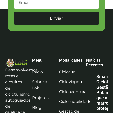
Enviar
Menu
Modalidades
Notícias
Recentes
Desenvolvemos
Início
Ciclotur
rotas e
Sinaliz
Ciclotu
Sobre a
Cicloviagem
circuitos
Gestão
Lobi
de
Cicloaventura
Pública:
cicloturismo
que a co
Projetos
autoguiados
Ciclomobilidade
marrom
de
Blog
protege
Gestão de
qualidade