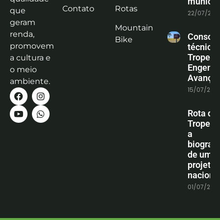
municíp
Contato
Rotas
que
22/07/202
geram
Mountain
renda,
Consoli
Bike
promovem
técnica
Tropeiro
a cultura e
Engenha
o meio
Avanço
ambiente.
15/07/202
Rota do
Tropeiro
a
biografi
de um
projeto
naciona
01/07/202