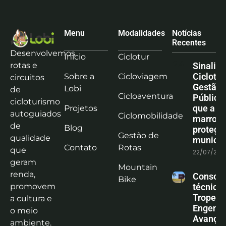
Menu
Modalidades
Notícias
Recentes
Desenvolvemos
Início
Ciclotur
rotas e
Sinaliz
Ciclotu
Sobre a
Cicloviagem
circuitos
Gestão
Lobi
de
Cicloaventura
Pública:
cicloturismo
que a co
Projetos
autoguiados
Ciclomobilidade
marrom
de
Blog
protege
Gestão de
qualidade
municíp
Contato
Rotas
que
22/07/202
geram
Mountain
renda,
Consoli
Bike
promovem
técnica
Tropeiro
a cultura e
Engenha
o meio
Avanço
ambiente.