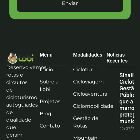
Enviar
Menu
Modalidades
Notícias
Recentes
Desenvolvemos
Início
Ciclotur
rotas e
Sinaliz
Ciclotu
Sobre a
Cicloviagem
circuitos
Gestão
Lobi
de
Cicloaventura
Pública:
cicloturismo
que a co
Projetos
autoguiados
Ciclomobilidade
marrom
de
Blog
protege
Gestão de
qualidade
municíp
Contato
Rotas
que
22/07/202
geram
Mountain