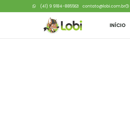
(41) 9 9184-8855
contato@lobi.com.br
INÍCIO
Sergio Rie