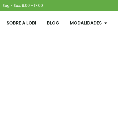
Seg - Sex: 9:00 - 17:00
SOBRE A LOBI
BLOG
MODALIDADES
kes – Curtindo a Vida d
Bicicleta