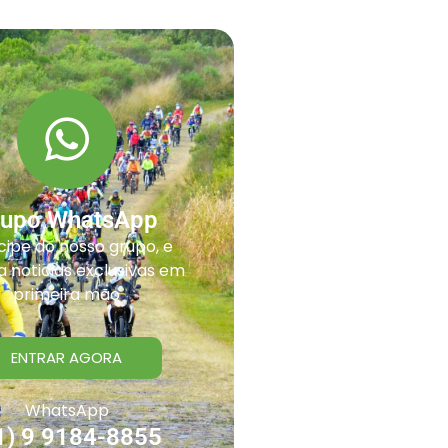
rupo WhatsApp
cipe do nosso grupo, e
 noticias exclusivas em
primeira mão
ENTRAR AGORA
WhatsApp
1) 9 9184-8855