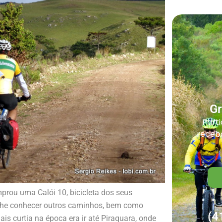
G
Parti
receba
prou uma Calói 10, bicicleta dos seus
-lhe conhecer outros caminhos, bem como
(4
is curtia na época era ir até Piraquara, onde