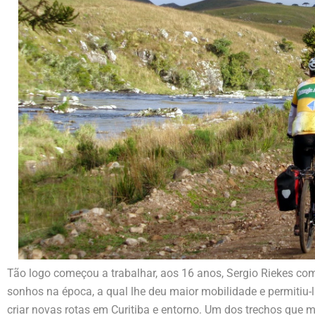
Tão logo começou a trabalhar, aos 16 anos, Sergio Riekes com
sonhos na época, a qual lhe deu maior mobilidade e permitiu
criar novas rotas em Curitiba e entorno. Um dos trechos que ma