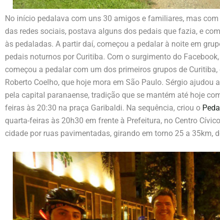
No início pedalava com uns 30 amigos e familiares, mas com 
das redes sociais, postava alguns dos pedais que fazia, e c
às pedaladas. A partir daí, começou a pedalar à noite em gru
pedais noturnos por Curitiba. Com o surgimento do Facebook,
começou a pedalar com um dos primeiros grupos de Curitiba, o
Roberto Coelho, que hoje mora em São Paulo. Sérgio ajudou a 
pela capital paranaense, tradição que se mantém até hoje co
feiras às 20:30 na praça Garibaldi. Na sequência, criou o
Peda
quarta-feiras às 20h30 em frente à Prefeitura, no Centro Cívic
cidade por ruas pavimentadas, girando em torno 25 a 35km, d