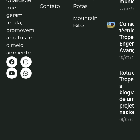
qualidade
municíp
Contato
Rotas
que
22/07/202
geram
Mountain
renda,
Consoli
Bike
promovem
técnica
Tropeiro
a cultura e
Engenha
o meio
Avanço
ambiente.
15/07/202
Rota do
Tropeiro
a
biografi
de um
projeto
naciona
01/07/202