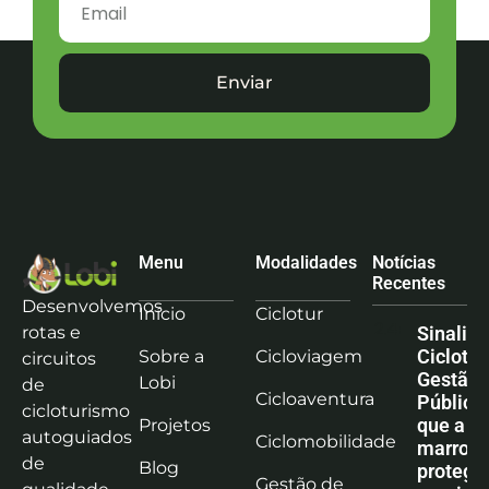
Enviar
Menu
Modalidades
Notícias
Recentes
Desenvolvemos
Início
Ciclotur
rotas e
Sinaliz
Ciclotu
Sobre a
Cicloviagem
circuitos
Gestão
Lobi
de
Cicloaventura
Pública:
cicloturismo
que a co
Projetos
autoguiados
Ciclomobilidade
marrom
de
Blog
protege
Gestão de