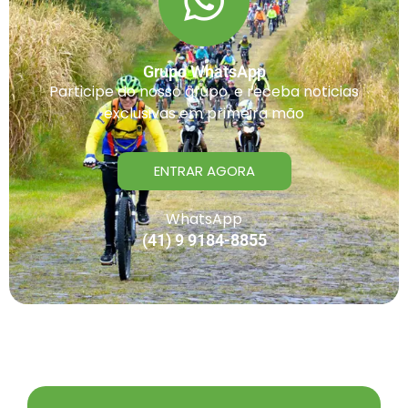
Grupo WhatsApp
Participe do nosso grupo, e receba noticias
exclusivas em primeira mão
ENTRAR AGORA
WhatsApp
(41) 9 9184-8855