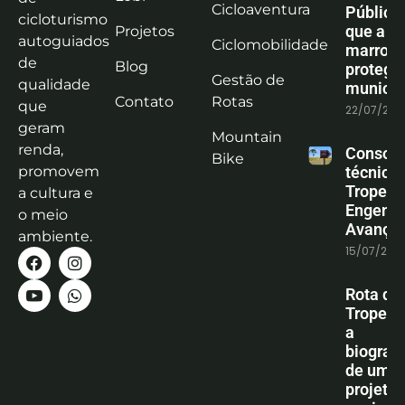
Cicloaventura
Pública:
cicloturismo
que a co
Projetos
autoguiados
Ciclomobilidade
marrom
de
Blog
protege
Gestão de
qualidade
municíp
Contato
Rotas
que
22/07/202
geram
Mountain
renda,
Consoli
Bike
promovem
técnica
Tropeiro
a cultura e
Engenha
o meio
Avanço
ambiente.
15/07/202
Rota do
Tropeiro
a
biografi
de um
projeto