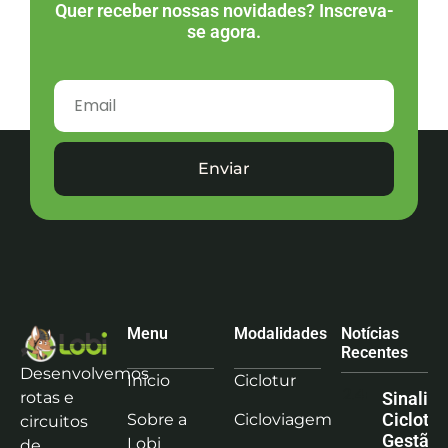
Quer receber nossas novidades? Inscreva-
se agora.
Enviar
Menu
Modalidades
Notícias
Recentes
Desenvolvemos
Início
Ciclotur
rotas e
Sinaliz
Ciclotu
Sobre a
Cicloviagem
circuitos
Gestão
Lobi
de