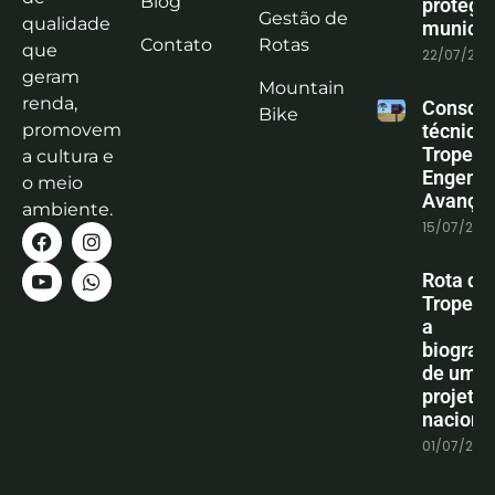
Blog
protege
Gestão de
qualidade
municíp
Contato
Rotas
que
22/07/202
geram
Mountain
renda,
Consoli
Bike
promovem
técnica
Tropeiro
a cultura e
Engenha
o meio
Avanço
ambiente.
15/07/202
Rota do
Tropeiro
a
biografi
de um
projeto
naciona
01/07/202