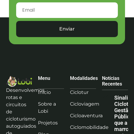
Enviar
Menu
Modalidades
Notícias
Recentes
Desenvolvemos
Início
Ciclotur
rotas e
Sinaliz
Ciclotu
Sobre a
Cicloviagem
circuitos
Gestão
Lobi
de
Cicloaventura
Pública:
cicloturismo
que a co
Projetos
autoguiados
Ciclomobilidade
marrom
de