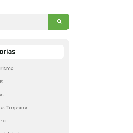
orias
urismo
as
os
os Tropeiros
eza