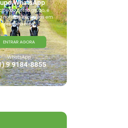
rupo WhatsApp
cipe do nosso grupo, e
 noticias exclusivas em
primeira mão
ENTRAR AGORA
WhatsApp
1) 9 9184-8855