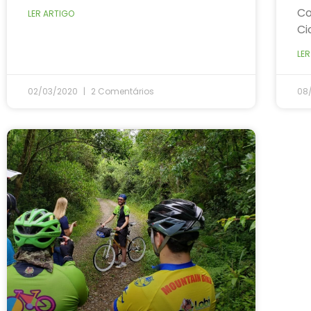
Co
LER ARTIGO
Ci
LER
02/03/2020
2 Comentários
08