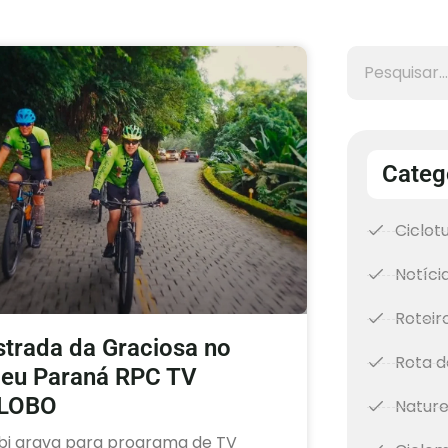
Categ
Ciclot
Notíci
Roteir
strada da Graciosa no
Rota d
eu Paraná RPC TV
LOBO
Natur
bi grava para programa de TV