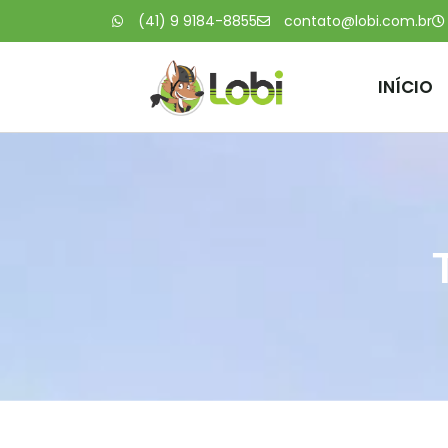
(41) 9 9184-8855
contato@lobi.com.br
INÍCIO