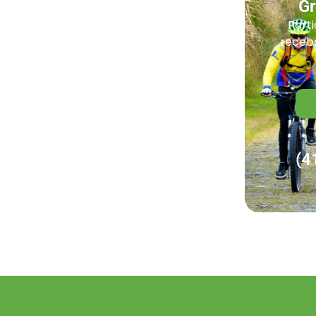
G
Parti
receba
(4