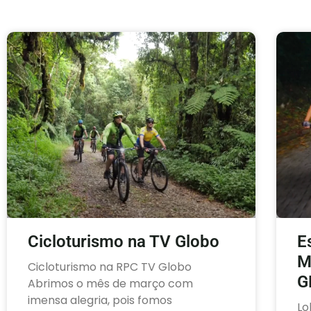
E
Cicloturismo na TV Globo
M
Cicloturismo na RPC TV Globo
G
Abrimos o mês de março com
imensa alegria, pois fomos
Lo