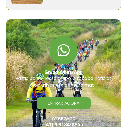
Grupo WhatsApp
Participe do nosso grupo, e receba noticias
exclusivas em primeira mão
ENTRAR AGORA
WhatsApp
(41) 9 9184-8855