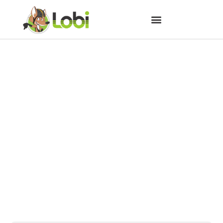
BiciFest celebra a bicicleta