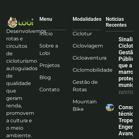
Menu
Modalidades
Notícias
Recentes
Desenvolvemos
Início
Ciclotur
rotas e
Sinaliz
Ciclotu
Sobre a
Cicloviagem
circuitos
Gestão
Lobi
de
Cicloaventura
Pública:
cicloturismo
que a co
Projetos
autoguiados
Ciclomobilidade
marrom
de
Blog
protege
Gestão de
qualidade
municíp
Contato
Rotas
que
22/07/202
geram
Mountain
renda,
Consoli
Bike
promovem
técnica
Tropeiro
a cultura e
Engenha
o meio
Avanço
ambiente.