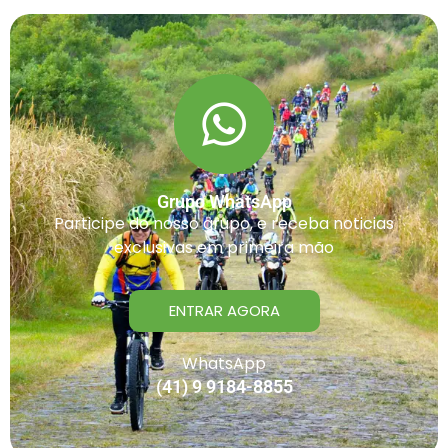
Grupo WhatsApp
Participe do nosso grupo, e receba noticias
exclusivas em primeira mão
ENTRAR AGORA
WhatsApp
(41) 9 9184-8855