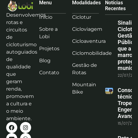
Menu
Modalidades
Notícias
Recentes
Desenvolvemos
Início
Ciclotur
rotas e
Sinaliz
Ciclotu
Sobre a
Cicloviagem
circuitos
Gestão
Lobi
de
Cicloaventura
Pública:
cicloturismo
que a co
Projetos
autoguiados
Ciclomobilidade
marrom
de
Blog
protege
Gestão de
qualidade
municíp
Contato
Rotas
que
22/07/202
geram
Mountain
renda,
Consoli
Bike
promovem
técnica
Tropeiro
a cultura e
Engenha
o meio
Avanço
ambiente.
15/07/202