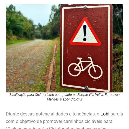
Sinalização para Cicloturismo autoguiado no Parque Vila Velha. Foto: Ivan
Mendes © Lobi Ciclotur
Diante dessas potencialidades e tendências, o
Lobi
surgiu
com o objetivo de promover caminhos cicláveis para
“Cicloaventuristas” e Cicloturistas conhecerem os