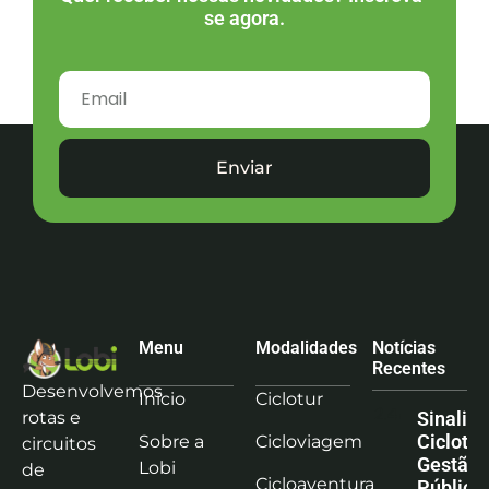
se agora.
Enviar
Menu
Modalidades
Notícias
Recentes
Desenvolvemos
Início
Ciclotur
rotas e
Sinaliz
Ciclotu
Sobre a
Cicloviagem
circuitos
Gestão
Lobi
de
Cicloaventura
Pública: