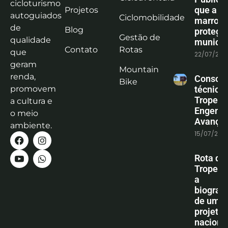
cicloturismo
que a co
Projetos
autoguiados
Ciclomobilidade
marrom
de
Blog
protege
Gestão de
qualidade
municíp
Contato
Rotas
que
22/07/202
geram
Mountain
renda,
Consoli
Bike
promovem
técnica
Tropeiro
a cultura e
Engenha
o meio
Avanço
ambiente.
15/07/202
Rota do
Tropeiro
a
biografi
de um
projeto
naciona