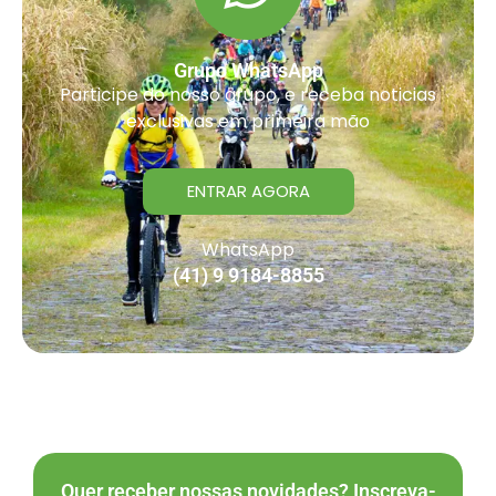
Grupo WhatsApp
Participe do nosso grupo, e receba noticias
exclusivas em primeira mão
ENTRAR AGORA
WhatsApp
(41) 9 9184-8855
Quer receber nossas novidades? Inscreva-