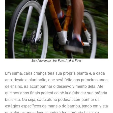
Bicicleta de bambu. Foto: Andrei Pires
Em suma, cada criança terá sua própria planta e, a cada
ano, desde a plantação, que será feita nos primeiros anos
de ensino, irá acompanhar o desenvolvimento dela. Até
que nos anos finais poderá colhê-la e fabricar sua própria
bicicleta. Ou seja, cada aluno poderá acompanhar os
estágios específicos de manejo do bambu, tendo em vista
que alguns anos depois poderá ter a própria bicicleta