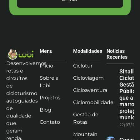
Menu
Modalidades
Notícias
Recentes
Desenvolvemos
Início
Ciclotur
rotas e
Sinaliz
Ciclotu
Sobre a
Cicloviagem
circuitos
Gestão
Lobi
de
Cicloaventura
Pública:
cicloturismo
que a co
Projetos
autoguiados
Ciclomobilidade
marrom
de
Blog
protege
Gestão de
qualidade
municíp
Contato
Rotas
que
22/07/202
geram
Mountain
renda,
Consoli