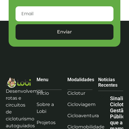
Enviar
Menu
Modalidades
Notícias
Recentes
Desenvolvemos
Início
Ciclotur
rotas e
Sinaliz
Ciclotu
Sobre a
Cicloviagem
circuitos
Gestão
Lobi
de
Cicloaventura
Pública:
cicloturismo
que a co
Projetos
autoguiados
Ciclomobilidade
marrom