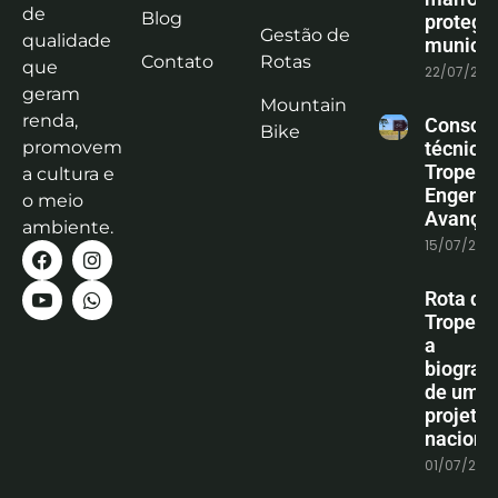
de
Blog
protege
Gestão de
qualidade
municíp
Contato
Rotas
que
22/07/202
geram
Mountain
renda,
Consoli
Bike
promovem
técnica
Tropeiro
a cultura e
Engenha
o meio
Avanço
ambiente.
15/07/202
Rota do
Tropeiro
a
biografi
de um
projeto
naciona
01/07/202