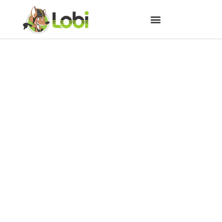
O capacete para ciclistas é
apenas um boné de isopor