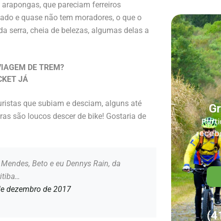
 arapongas, que pareciam ferreiros
tado e quase não tem moradores, o que o
da serra, cheia de belezas, algumas delas a
VIAGEM DE TREM?
CKET JÁ
uristas que subiam e desciam, alguns até
G
s são loucos descer de bike! Gostaria de
Parti
receba
n Mendes, Beto e eu Dennys Rain, da
itiba…
5 de dezembro de 2017
(4