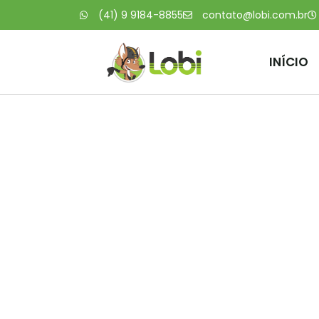
(41) 9 9184-8855
contato@lobi.com.br
INÍCIO
O ciclot
trem do 