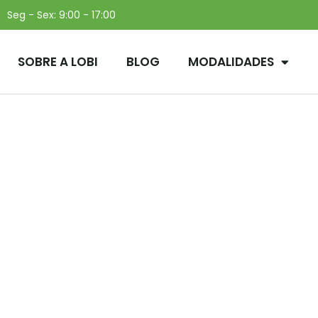
Seg - Sex: 9:00 - 17:00
SOBRE A LOBI
BLOG
MODALIDADES
urismo com viagem de
Lobi, por Dennys Rain