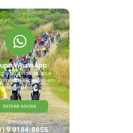
rupo WhatsApp
cipe do nosso grupo, e
 noticias exclusivas em
primeira mão
ENTRAR AGORA
WhatsApp
1) 9 9184-8855