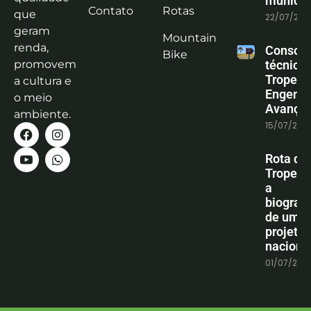
municíp
Contato
Rotas
que
22/07/202
geram
Mountain
renda,
Consoli
Bike
promovem
técnica
Tropeiro
a cultura e
Engenha
o meio
Avanço
ambiente.
15/07/202
Rota do
Tropeiro
a
biografi
de um
projeto
naciona
01/07/202