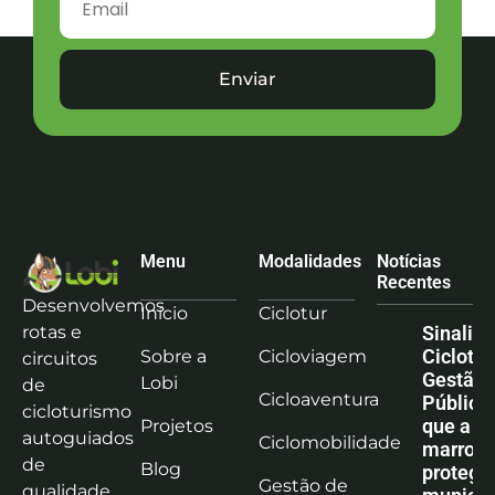
Enviar
Menu
Modalidades
Notícias
Recentes
Desenvolvemos
Início
Ciclotur
rotas e
Sinaliz
Ciclotu
Sobre a
Cicloviagem
circuitos
Gestão
Lobi
de
Cicloaventura
Pública:
cicloturismo
que a co
Projetos
autoguiados
Ciclomobilidade
marrom
de
Blog
protege
Gestão de
qualidade