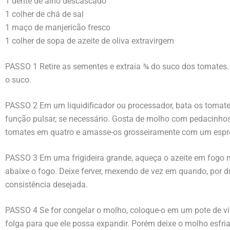
1 dente de alho descascado
1 colher de chá de sal
1 maço de manjericão fresco
1 colher de sopa de azeite de oliva extravirgem
PASSO 1 Retire as sementes e extraia ¾ do suco dos tomates
o suco.
PASSO 2 Em um liquidificador ou processador, bata os tomates
função pulsar, se necessário. Gosta de molho com pedacinho
tomates em quatro e amasse-os grosseiramente com um espr
PASSO 3 Em uma frigideira grande, aqueça o azeite em fogo m
abaixe o fogo. Deixe ferver, mexendo de vez em quando, por d
consistência desejada.
PASSO 4 Se for congelar o molho, coloque-o em um pote de vi
folga para que ele possa expandir. Porém deixe o molho esfria