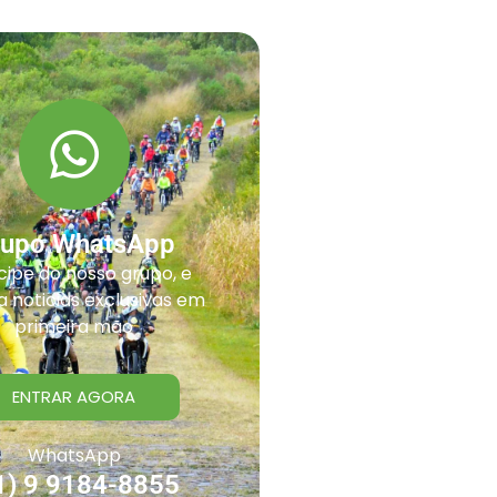
rupo WhatsApp
cipe do nosso grupo, e
 noticias exclusivas em
primeira mão
ENTRAR AGORA
WhatsApp
1) 9 9184-8855