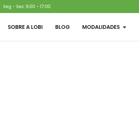
Seg - Sex: 9:00 - 17:00
SOBRE A LOBI
BLOG
MODALIDADES
ita que vai muito bem
com bicicleta