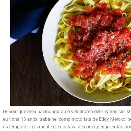
Depois que meu pai inaugurou o velódromo dele, vários ciclis
eu tinha 16 anos, trabalhei como motorista de Eddy Merckx [b
os tempos] –felizmente ele gostava de correr perigo, então 