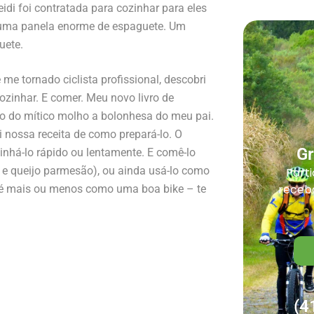
idi foi contratada para cozinhar para eles
r uma panela enorme de espaguete. Um
uete.
me tornado ciclista profissional, descobri
zinhar. E comer. Meu novo livro de
redo do mítico molho a bolonhesa do meu pai.
i nossa receita de como prepará-lo. O
G
há-lo rápido ou lentamente. E comê-lo
e queijo parmesão), ou ainda usá-lo como
Parti
receba
é mais ou menos como uma boa bike – te
(4