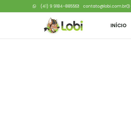
(41) 9 9184-8855
contato@lobi.com.br
INÍCIO
Uma rece