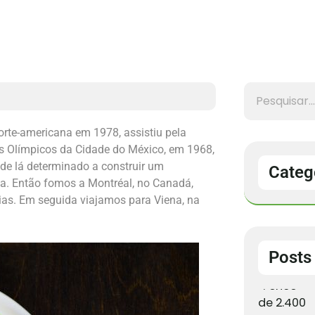
rte-americana em 1978, assistiu pela
os Olímpicos da Cidade do México, em 1968,
 de lá determinado a construir um
Categ
ia. Então fomos a Montréal, no Canadá,
ias. Em seguida viajamos para Viena, na
Posts