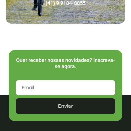
(41) 9 9184-8855
Quer receber nossas novidades? Inscreva-
se agora.
Enviar