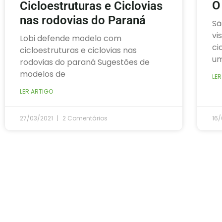
O
Cicloestruturas e Ciclovias
nas rodovias do Paraná
Sã
vi
Lobi defende modelo com
ci
cicloestruturas e ciclovias nas
um
rodovias do paraná Sugestões de
modelos de
LER
LER ARTIGO
27/03/2021
2 Comentários
16