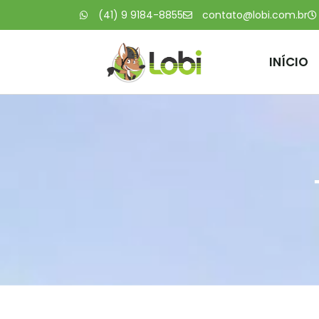
(41) 9 9184-8855
contato@lobi.com.br
INÍCIO