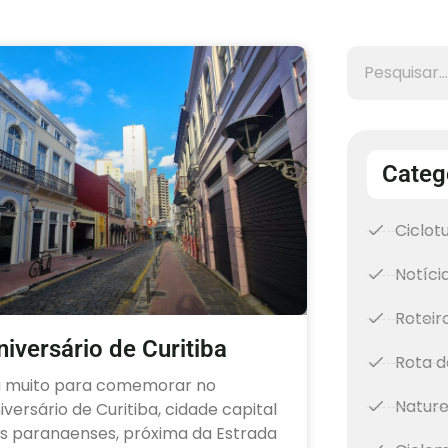
Categ
Ciclot
Notíci
Roteir
niversário de Curitiba
Rota d
 muito para comemorar no
Natur
iversário de Curitiba, cidade capital
s paranaenses, próxima da Estrada