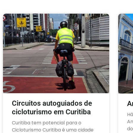
Circuitos autoguiados de
A
cicloturismo em Curitiba
Há
An
Curitiba tem potencial para o
do
Cicloturismo Curitiba é uma cidade