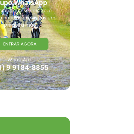
rupo WhatsApp
cipe do nosso grupo, e
 noticias exclusivas em
primeira mão
ENTRAR AGORA
WhatsApp
1) 9 9184-8855