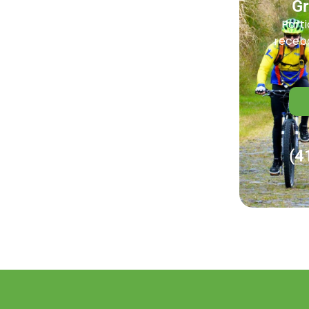
G
Parti
receba
(4