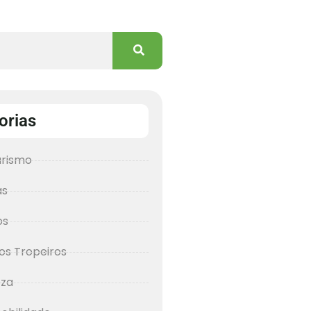
orias
urismo
as
os
os Tropeiros
eza