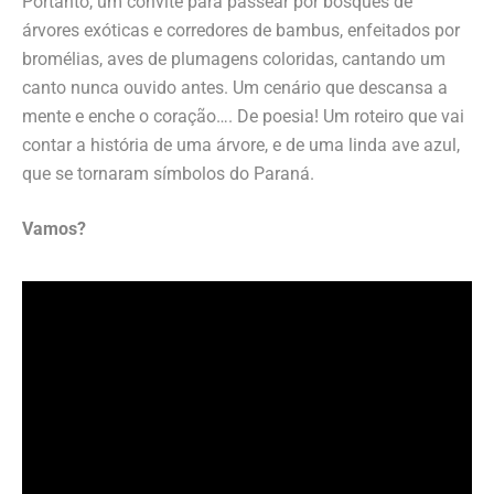
Portanto, um convite para passear por bosques de
árvores exóticas e corredores de bambus, enfeitados por
bromélias, aves de plumagens coloridas, cantando um
canto nunca ouvido antes. Um cenário que descansa a
mente e enche o coração…. De poesia! Um roteiro que vai
contar a história de uma árvore, e de uma linda ave azul,
que se tornaram símbolos do Paraná.
Vamos?