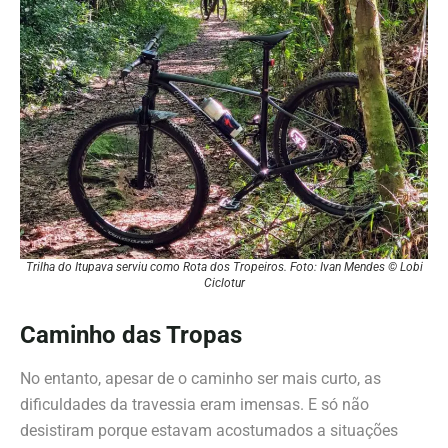
Trilha do Itupava serviu como Rota dos Tropeiros. Foto: Ivan Mendes © Lobi
Ciclotur
Caminho das Tropas
No entanto, apesar de o caminho ser mais curto, as
dificuldades da travessia eram imensas. E só não
desistiram porque estavam acostumados a situações